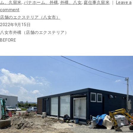
ム、久留米
,
パナホーム、外構
,
外構、八女
,
庭仕事久留米
｜
Leave a
comment
店舗のエクステリア（八女市）
2022年9月15日
八女市外構（店舗のエクステリア）
BEFORE