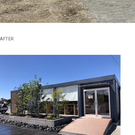
AFTER