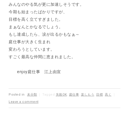
みんなのやる気が更に加速しそうです。
今期も始まったばかりですが、
目標を高く立てすぎました。
まぁなんとかなるでしょう。
もし達成したら、涙が出るかもなぁ～
庭仕事が大きく生まれ
変わろうとしています。
すごく最高な仲間に恵まれました。
enjoy庭仕事 江上由宣
Posted in
未分類
｜
Tagged
失敗OK
,
庭仕事
,
楽しもう
,
目標
,
高く
｜
Leave a comment