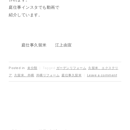
庭仕事インスタでも動画で
紹介しています。
庭仕事久留米 江上由宣
Posted in
未分類
｜
Tagged
ガーデンリフォーム
,
久留米、エクステリ
ア
,
久留米、外構
,
外構リフォーム
,
庭仕事久留米
｜
Leave a comment