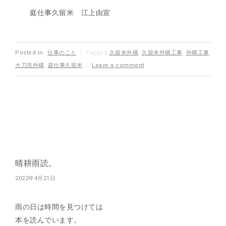
庭仕事久留米 江上由宣
Posted in
仕事のこと
｜
Tagged
久留米外構
,
久留米外構工事
,
外構工事
,
大刀洗外構
,
庭仕事久留米
｜
Leave a comment
晴耕雨読。
2022年4月21日
雨の日は時間を見つけては
本を読んでいます。