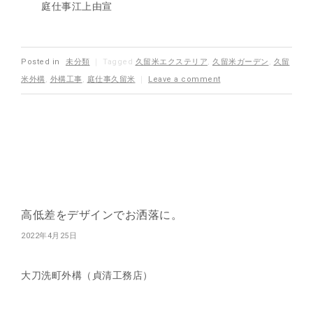
庭仕事江上由宣
Posted in
未分類
｜
Tagged
久留米エクステリア
,
久留米ガーデン
,
久留
米外構
,
外構工事
,
庭仕事久留米
｜
Leave a comment
高低差をデザインでお洒落に。
2022年4月25日
大刀洗町外構（貞清工務店）