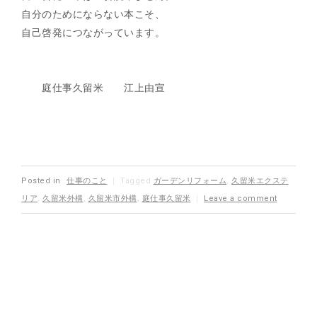
自分のためにならない本こそ、
自己啓発につながっています。
庭仕事久留米 江上由宣
Posted in
仕事のこと
｜
Tagged
ガーデンリフォーム
,
久留米エクステ
リア
,
久留米外構
,
久留米市外構
,
庭仕事久留米
｜
Leave a comment