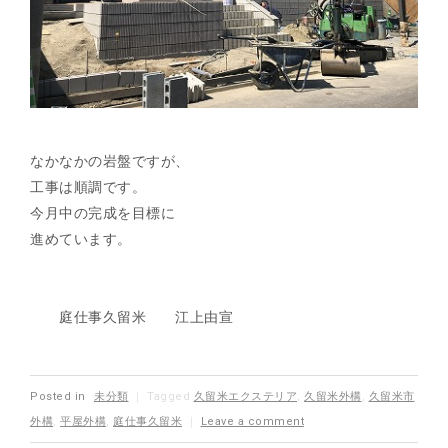
なかなかの岩盤ですが、
工事は順調です。
今月中の完成を目標に
進めています。
庭仕事久留米 江上由宣
Posted in
未分類
｜
Tagged
久留米エクステリア
,
久留米外構
,
久留米市
外構
,
平屋外構
,
庭仕事久留米
｜
Leave a comment