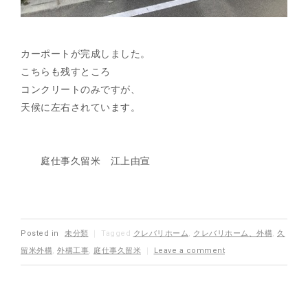
カーポートが完成しました。
こちらも残すところ
コンクリートのみですが、
天候に左右されています。
庭仕事久留米 江上由宣
Posted in
未分類
｜
Tagged
クレバリホーム
,
クレバリホーム、外構
,
久
留米外構
,
外構工事
,
庭仕事久留米
｜
Leave a comment