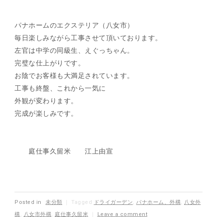
パナホームのエクステリア（八女市）
毎日楽しみながら工事させて頂いております。
左官は中学の同級生、えぐっちゃん。
完璧な仕上がりです。
お陰でお客様も大満足されています。
工事も終盤、これから一気に
外観が変わります。
完成が楽しみです。
庭仕事久留米 江上由宣
Posted in
未分類
｜
Tagged
ドライガーデン
,
パナホーム、外構
,
八女外
構
,
八女市外構
,
庭仕事久留米
｜
Leave a comment