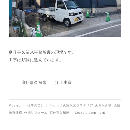
庭仕事久留米事務所裏の現場です。
工事は順調に進んでいます。
庭仕事久留米 江上由宣
Posted in
仕事のこと
｜
Tagged
久留米エクステリア
,
久留米外構
,
久留
米市外構
,
外構リフォーム
,
庭仕事久留米
｜
Leave a comment