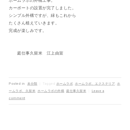
ホームラボの外構工事。
カーポートの設置が完了しました。
シンプル外構ですが、緑もこれから
たくさん植えていきます。
完成が楽しみです。
庭仕事久留米 江上由宣
Posted in
未分類
｜
Tagged
ホームラボ
,
ホームラボ、エクステリア
,
ホ
ームラボ、久留米
,
ホームラボの外構
,
庭仕事久留米
｜
Leave a
comment