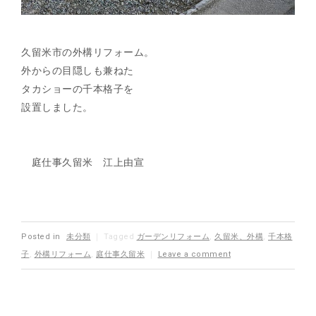
久留米市の外構リフォーム。
外からの目隠しも兼ねた
タカショーの千本格子を
設置しました。
庭仕事久留米 江上由宣
Posted in
未分類
｜
Tagged
ガーデンリフォーム
,
久留米、外構
,
千本格
子
,
外構リフォーム
,
庭仕事久留米
｜
Leave a comment