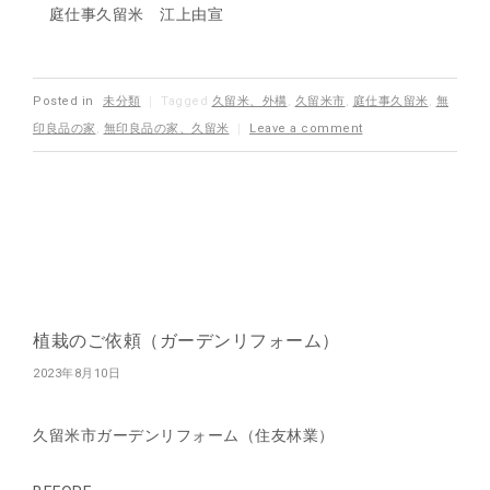
庭仕事久留米 江上由宣
Posted in
未分類
｜
Tagged
久留米、外構
,
久留米市
,
庭仕事久留米
,
無
印良品の家
,
無印良品の家、久留米
｜
Leave a comment
植栽のご依頼（ガーデンリフォーム）
2023年8月10日
久留米市ガーデンリフォーム（住友林業）