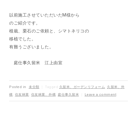
以前施工させていただいたM様から
のご紹介です。
植栽、栗石のご依頼と、シマトネリコの
移植でした。
有難うございました。
庭仕事久留米 江上由宣
Posted in
未分類
｜
Tagged
久留米、ガーデンリフォーム
,
久留米、外
構
,
住友林業
,
住友林業、外構
,
庭仕事久留米
｜
Leave a comment