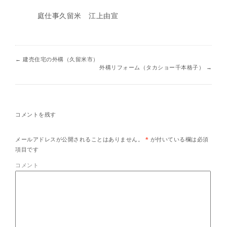
庭仕事久留米 江上由宣
←
建売住宅の外構（久留米市）
外構リフォーム（タカショー千本格子）
→
コメントを残す
メールアドレスが公開されることはありません。
*
が付いている欄は必須
項目です
コメント